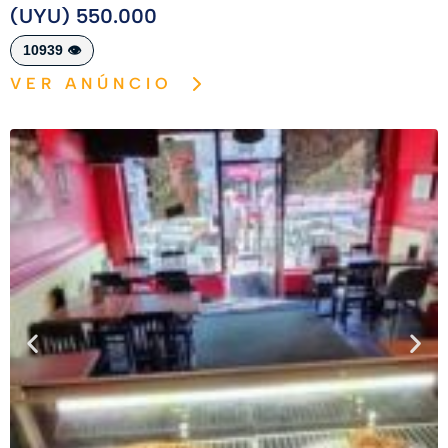
(UYU) 550.000
10939 👁️
VER ANÚNCIO