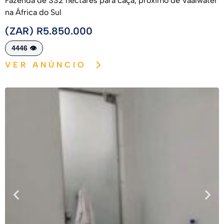
Fazenda de 332 hectares para caça, próximo de Vaalwater
na África do Sul
(ZAR) R5.850.000
4446 👁️
VER ANÚNCIO