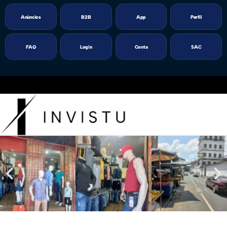
Anúncios
B2B
App
Perfil
FAQ
Login
Conta
SAC