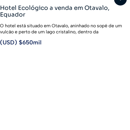
Hotel Ecológico a venda em Otavalo,
Equador
O hotel está situado em Otavalo, aninhado no sopé de um
vulcão e perto de um lago cristalino, dentro da
comunidade de Togacon. Este local é notável por suas
(USD) $650mil
vistas panorâmicas da montanha e pela beleza serena do
lago, oferecendo uma fuga para a natureza longe da
2590 👁️
agitação urbana.
VER ANÚNCIO