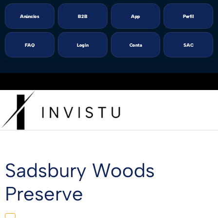
Anúncios
B2B
App
Perfil
FAQ
Login
Conta
SAC
Sadsbury Woods
Preserve