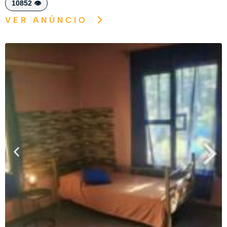
10852 👁️
VER ANÚNCIO