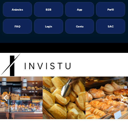
Anúncios
B2B
App
Perfil
FAQ
Login
Conta
SAC