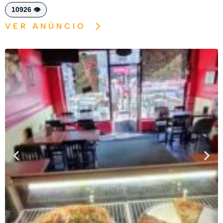
10926 👁️
VER ANÚNCIO