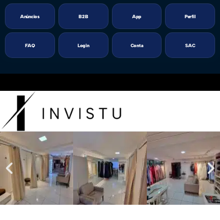
Anúncios
B2B
App
Perfil
FAQ
Login
Conta
SAC