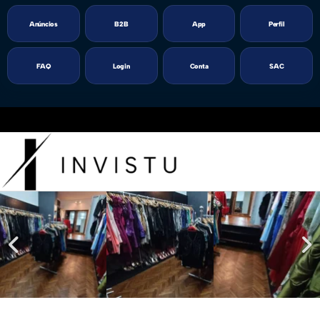
Anúncios
B2B
App
Perfil
FAQ
Login
Conta
SAC