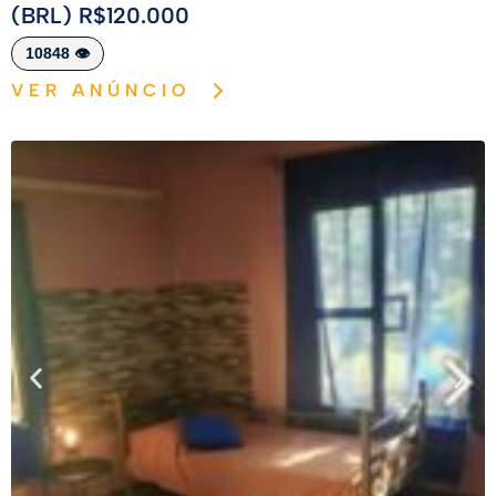
(BRL) R$120.000
10848 👁️
VER ANÚNCIO