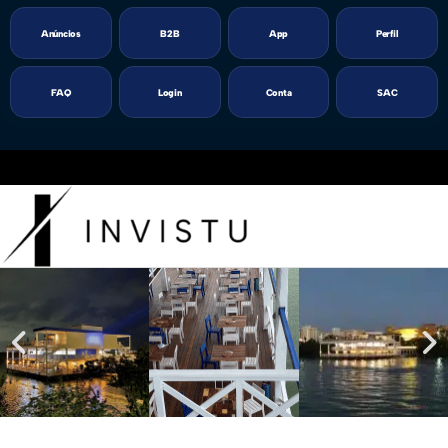
Anúncios
B2B
App
Perfil
FAQ
Login
Conta
SAC