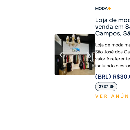
MODA
Loja de mo
venda em S
Campos, São
Loja de moda ma
São José dos Ca
valor é referente
incluindo o esto
(BRL) R$30
2737 👁️
VER ANÚN