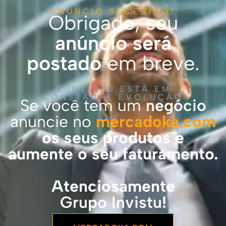
ANÚNCIO RECEBIDO!
Obrigado, seu
anúncio será
postado
em breve.
A INVISTU ESTÁ EM
CONSTANTE EVOLUÇÃO
Se você tem um
negócio
anuncie no
mercadoka.com
os seus produtos e
aumente o seu faturamento.
Atenciosamente
Grupo Invistu
!