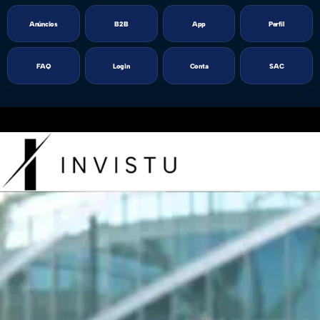
Anúncios
B2B
App
Perfil
FAQ
Login
Conta
SAC