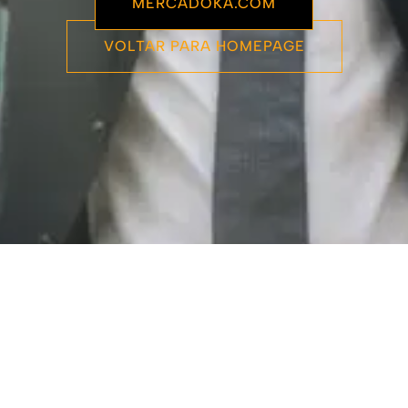
MERCADOKA.COM
VOLTAR PARA HOMEPAGE
Fazenda de caça à venda em Pongola, África do Sul
Novidades
Fazenda de caça á venda em Vaalwater, África do Sul
Salão de beleza e estética à venda em Contagem, Minas Gerais
Salão de Beleza a venda em Belo Horizonte
Casa de repouso à venda em Canelones, Uruguai