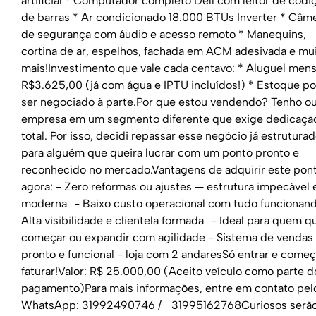
artificial * Computador completo Dell com leitor de códi
de barras * Ar condicionado 18.000 BTUs Inverter * Câm
de segurança com áudio e acesso remoto * Manequins,
cortina de ar, espelhos, fachada em ACM adesivada e mu
mais!Investimento que vale cada centavo: * Aluguel mens
R$3.625,00 (já com água e IPTU incluídos!) * Estoque p
ser negociado à parte.Por que estou vendendo? Tenho ou
empresa em um segmento diferente que exige dedicaçã
total. Por isso, decidi repassar esse negócio já estrutura
para alguém que queira lucrar com um ponto pronto e
reconhecido no mercado.Vantagens de adquirir este pon
agora: - Zero reformas ou ajustes — estrutura impecável 
moderna - Baixo custo operacional com tudo funcionan
Alta visibilidade e clientela formada - Ideal para quem q
começar ou expandir com agilidade - Sistema de vendas
pronto e funcional - loja com 2 andaresSó entrar e começ
faturar!Valor: R$ 25.000,00 (Aceito veículo como parte d
pagamento)Para mais informações, entre em contato pel
WhatsApp: 31992490746 / 31995162768Curiosos serã