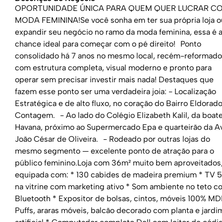
OPORTUNIDADE ÚNICA PARA QUEM QUER LUCRAR C
MODA FEMININA!Se você sonha em ter sua própria loja o
expandir seu negócio no ramo da moda feminina, essa é 
chance ideal para começar com o pé direito! Ponto
consolidado há 7 anos no mesmo local, recém-reformado
com estrutura completa, visual moderno e pronto para
operar sem precisar investir mais nada! Destaques que
fazem esse ponto ser uma verdadeira joia: - Localização
Estratégica e de alto fluxo, no coração do Bairro Eldorad
Contagem. - Ao lado do Colégio Elizabeth Kalil, da boat
Havana, próximo ao Supermercado Epa e quarteirão da Av
João César de Oliveira. - Rodeado por outras lojas do
mesmo segmento — excelente ponto de atração para o
público feminino.Loja com 36m² muito bem aproveitados
equipada com: * 130 cabides de madeira premium * TV 5
na vitrine com marketing ativo * Som ambiente no teto c
Bluetooth * Expositor de bolsas, cintos, móveis 100% MD
Puffs, araras móveis, balcão decorado com planta e jardi