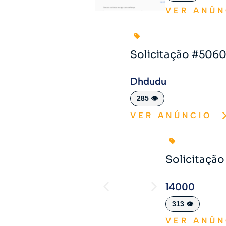
VER ANÚN
Solicitação #506
Dhdudu
285 👁️
VER ANÚNCIO
Solicitaçã
14000
313 👁️
VER ANÚN