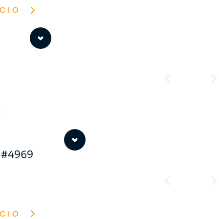
CIO
0
o #4969
CIO