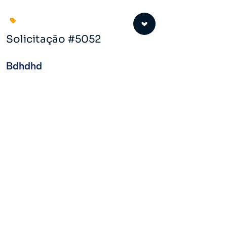
Solicitação #5052
Bdhdhd
296 👁️
VER ANÚNCIO
itação #5057
h
 ANÚNCIO