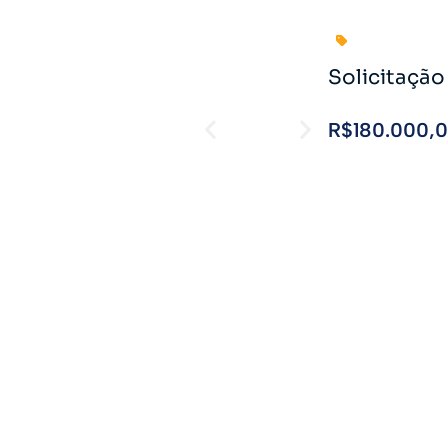
Solicitaçã
R$180.000,
301 👁️
VER ANÚN
Solicitaçã
R$ 25.000,
307 👁️
VER ANÚN