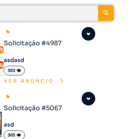
Solicitação #4987
asdasd
303 👁️
VER ANÚNCIO
Solicitação #5067
asd
305 👁️