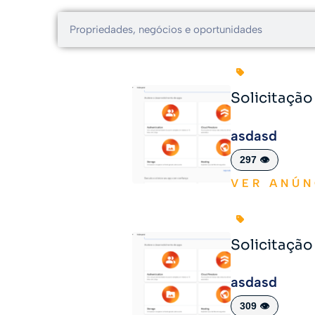
Solicitaçã
asdasd
297 👁️
VER ANÚN
Solicitaçã
asdasd
309 👁️