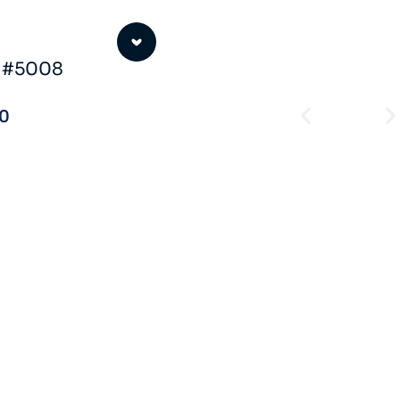
o #5008
00
CIO
o #5007
00
CIO