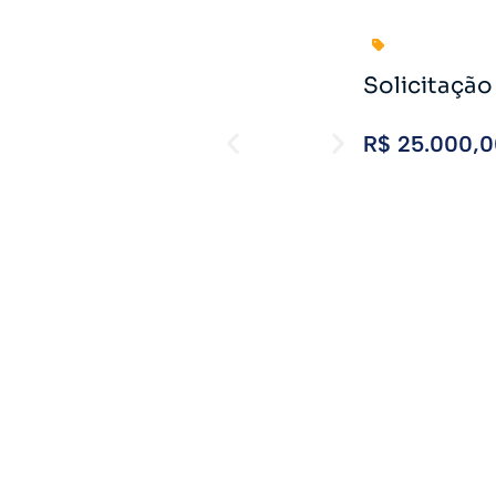
Solicitaçã
R$ 25.000,
306 👁️
VER ANÚN
Solicitaçã
R$ 25.000,
313 👁️
VER ANÚN