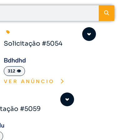
Solicitação #5054
Bdhdhd
312 👁️
VER ANÚNCIO
itação #5059
du