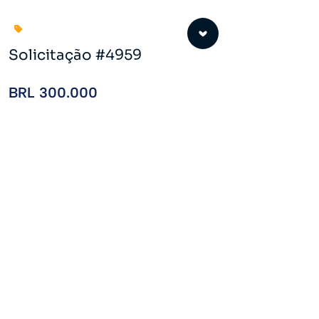
Solicitação #4959
BRL 300.000
285 👁️
VER ANÚNCIO
Solicitação #4987
asdasd
302 👁️
VER ANÚNCIO