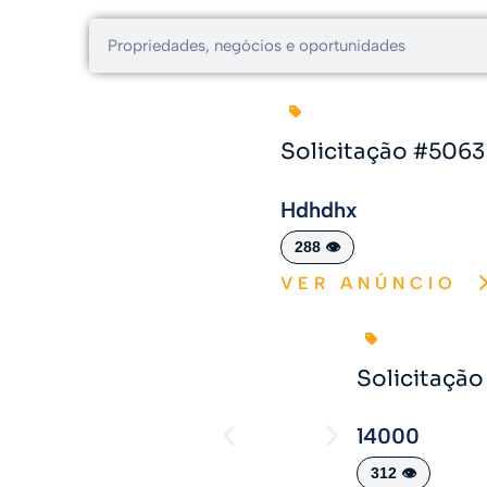
Solicitação #5063
Hdhdhx
288 👁️
VER ANÚNCIO
Solicitaçã
14000
312 👁️