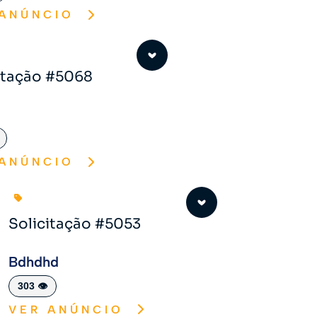
 ANÚNCIO
itação #5068
 ANÚNCIO
Solicitação #5053
Bdhdhd
303 👁️
VER ANÚNCIO