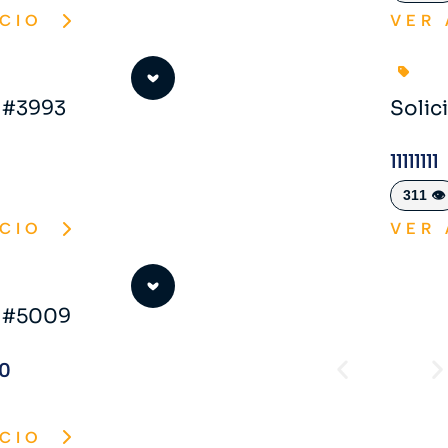
CIO
VER
o #3993
Solic
11111111
311 👁️
CIO
VER
o #5009
00
CIO