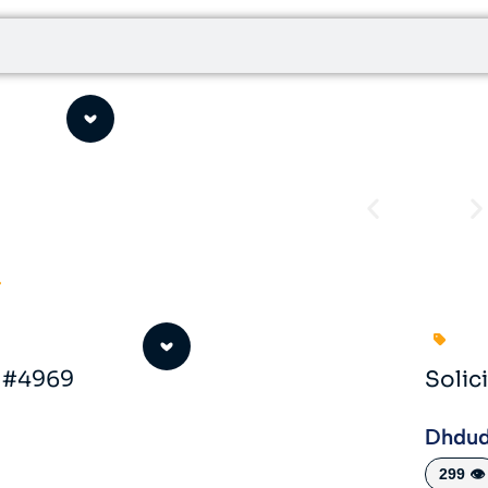
o #4969
Solic
Dhdu
299 👁️